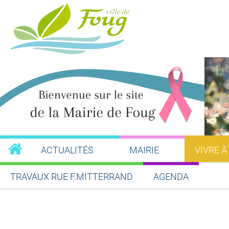
ACTUALITÉS
MAIRIE
VIVRE À
TRAVAUX RUE F.MITTERRAND
AGENDA
Partager sur Facebook
Partager sur Twitt
Partager s
Par