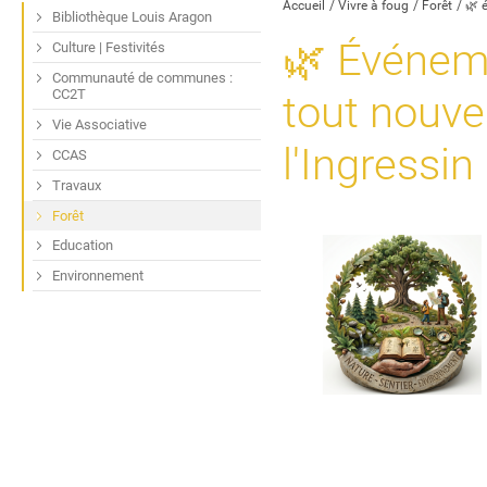
Accueil
Vivre à foug
Forêt
🌿 
Bibliothèque Louis Aragon
🌿 Événeme
Culture | Festivités
Communauté de communes :
CC2T
tout nouve
Vie Associative
l'Ingressin 
CCAS
Travaux
Forêt
Education
Environnement