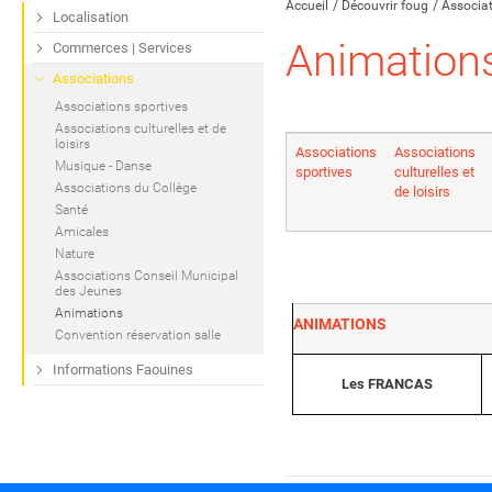
Accueil
Découvrir foug
Associa
Localisation
Animation
Commerces | Services
Associations
Associations sportives
Associations culturelles et de
loisirs
Associations
Associations
Musique - Danse
sportives
culturelles et
Associations du Collège
de loisirs
Santé
Amicales
Nature
Associations Conseil Municipal
des Jeunes
Animations
ANIMATIONS
Convention réservation salle
Informations Faouines
Les FRANCAS