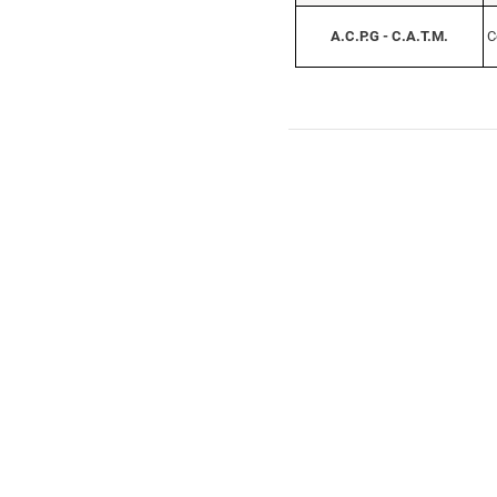
A.C.P.G - C.A.T.M.
C