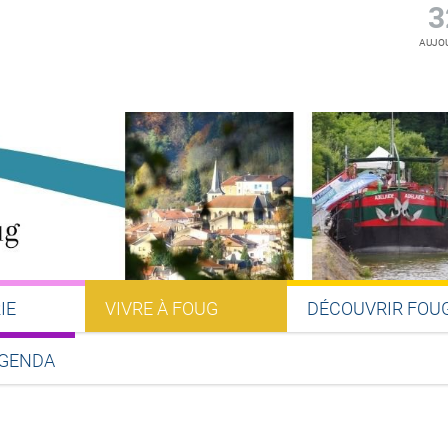
3
AUJOU
IE
VIVRE À FOUG
DÉCOUVRIR FOU
GENDA
Partager sur Facebook
Partager sur Twitter
Partager sur LinkedIn
Partager par email