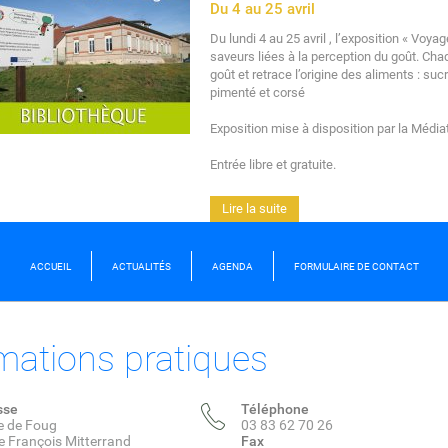
Du 4 au 25 avril
Du lundi 4 au 25 avril , l’exposition « Voya
saveurs liées à la perception du goût. Ch
goût et retrace l’origine des aliments : sucr
pimenté et corsé
Exposition mise à disposition par la Méd
Entrée libre et gratuite.
Lire la suite
ACCUEIL
ACTUALITÉS
AGENDA
FORMULAIRE DE CONTACT
mations pratiques
sse
Téléphone
e de Foug
03 83 62 70 26
e François Mitterrand
Fax