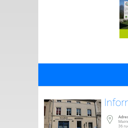
Infor
Adre
Mairi
36 ru