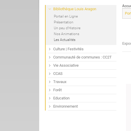
Accue
Bibliothèque Louis Aragon
Port
Portail en Ligne
Présentation
Un peu d'Histoire
Nos Animations
Les Actualités
Expos
Culture | Festivités
Communauté de communes : CC2T
Vie Associative
CCAS
Travaux
Forêt
Education
Environnement