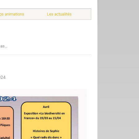
os animations
Les actualités
as...
024