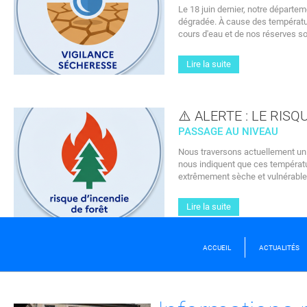
sam.
Le 18 juin dernier, notre départe
12
dégradée. À cause des températur
cours d'eau et de nos réserves s
SEPTEMBRE
Lire la suite
NEWS
⚠️ ALERTE : LE RIS
Ensemble
PASSAGE AU NIVEAU
pour notre
Nous traversons actuellement un 
patrimoine
nous indiquent que ces températur
PARTICIPEZ À LA
extrêmement sèche et vulnérable
MATINÉE CITOYE
« NETTOYONS NO
Lire la suite
CIMETIÈRES » LE 
SEPTEMBRE !
ACCUEIL
ACTUALITÉS
LIRE LA SUITE
dim.
18