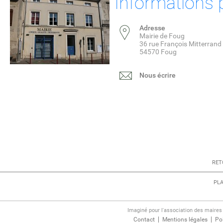
Informations 
OCTOBRE
Adresse
Mairie de Foug
NEWS
36 rue François Mitterrand
54570 Foug
Découvrez l
Nous écrire
Faouine Ros
2026 !
ENSEMBLE,
COURONS ET
MARCHONS POUR 
VIE
LIRE LA SUITE
RET
PLA
Imaginé pour l'association des maire
Contact
Mentions légales
Pol