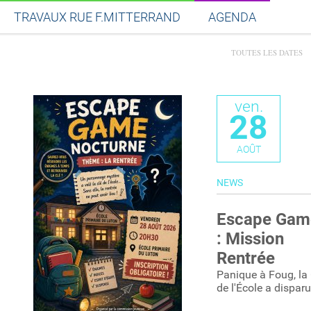
COURONS ET
TRAVAUX RUE F.MITTERRAND
AGENDA
MARCHONS POUR 
VIE
Previous
Next
TOUTES LES DATES
Partager sur Facebook
Partager sur Twitt
Partager s
Par
LIRE LA SUITE
ven.
28
AOÛT
NEWS
Escape Gam
: Mission
Rentrée
Panique à Foug, la 
de l'École a disparu