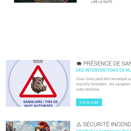
LIRE LA SUITE
sam.
15
AOÛT
🐗 PRÉSENCE DE SA
NEWS
DES INTERVENTIONS DE N
🎶
Vous l'avez peut-être remarqué o
massifs forestiers : les sanglier
Apéritif’Ziq
notre territoire.
à Foug
VENEZ CÉLÉBRER
Lire la suite
L'ÉTÉ EN MUSIQUE
DANS LA
CONVIVIALITÉ !
⚠️ SÉCURITÉ INCEND
LIRE LA SUITE