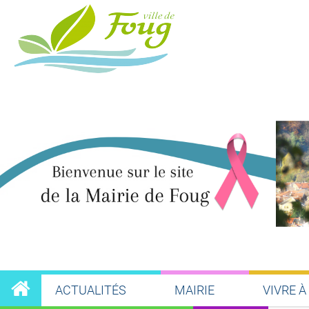
patrimoine
PARTICIPEZ À LA
MATINÉE CITOYE
« NETTOYONS NO
CIMETIÈRES » LE 
SEPTEMBRE !
LIRE LA SUITE
dim.
18
OCTOBRE
NEWS
Découvrez l
Faouine Ros
2026 !
ACTUALITÉS
MAIRIE
VIVRE À
ENSEMBLE,