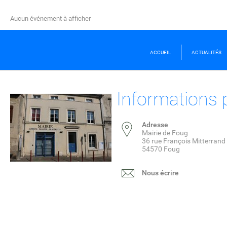
29
Aucun événement à afficher
AOÛT
NEWS
ACCUEIL
ACTUALITÉS
📢 Journée des
PRÉPAREZ VOTRE RENTR
Informations 
LIRE LA SUITE
Adresse
Mairie de Foug
36 rue François Mitterrand
54570 Foug
Nous écrire
sam.
12
SEPTEMBRE