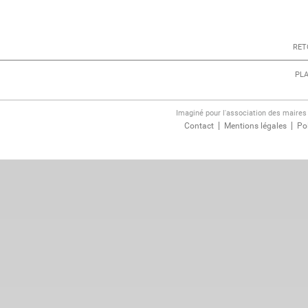
NEWS
Ensemble po
RET
PARTICIPEZ À LA 
PLA
SEPTEMBRE !
LIRE LA SUITE
Imaginé pour l'association des maire
Contact
Mentions légales
Pol
dim.
18
OCTOBRE
NEWS
Découvrez l