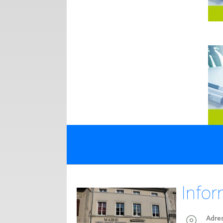
Infor
Adre