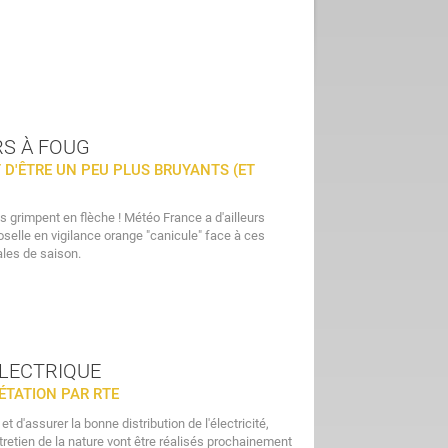
RS À FOUG
 D'ÊTRE UN PEU PLUS BRUYANTS (ET
s grimpent en flèche ! Météo France a d'ailleurs
elle en vigilance orange "canicule" face à ces
les de saison.
ÉLECTRIQUE
ÉTATION PAR RTE
et d'assurer la bonne distribution de l'électricité,
retien de la nature vont être réalisés prochainement