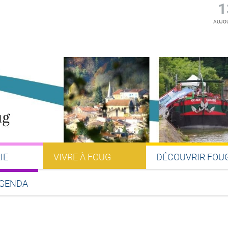
1
AUJOU
IE
VIVRE À FOUG
DÉCOUVRIR FOU
GENDA
Partager sur Facebook
Partager sur Twitter
Partager sur LinkedIn
Partager par email