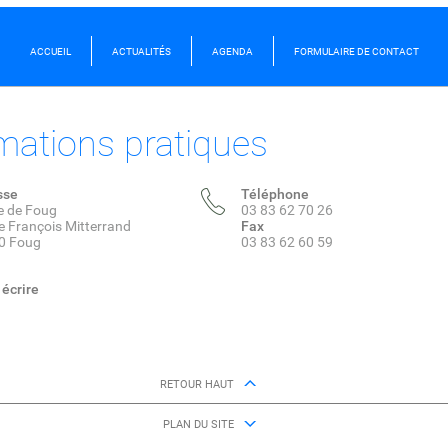
ACCUEIL
ACTUALITÉS
AGENDA
FORMULAIRE DE CONTACT
mations pratiques
sse
Téléphone
e de Foug
03 83 62 70 26
e François Mitterrand
Fax
0 Foug
03 83 62 60 59
écrire
RETOUR HAUT
PLAN DU SITE