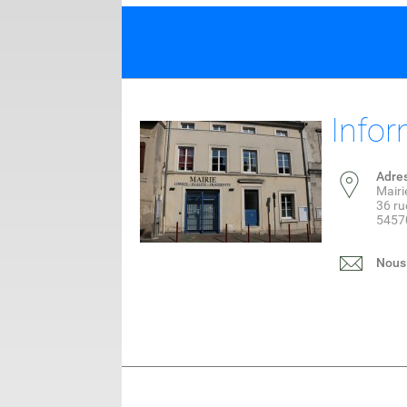
Infor
Adre
Mairi
36 ru
5457
Nous 