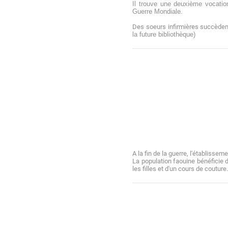
Il trouve une deuxième vocatio
Guerre Mondiale.
Des soeurs infirmières succèdent 
la future bibliothèque)
A la fin de la guerre, l'établisse
La population faouine bénéficie 
les filles et d'un cours de couture.