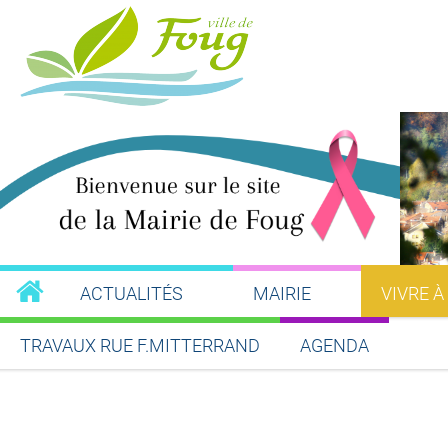
ACTUALITÉS
MAIRIE
VIVRE À
TRAVAUX RUE F.MITTERRAND
AGENDA
Partager sur Facebook
Partager sur Twitt
Partager s
Par