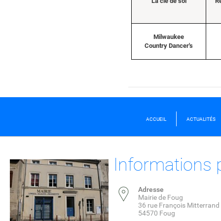
La clé de sol
Ré
Milwaukee
Country Dancer's
ACCUEIL
ACTUALITÉS
Informations 
Adresse
Mairie de Foug
36 rue François Mitterrand
54570 Foug