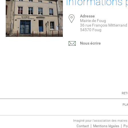
Informations 
dim.
18
Adresse
Mairie de Foug
36 rue François Mitterrand
54570 Foug
OCTOBRE
Nous écrire
NEWS
Découvrez l
Faouine Ros
2026 !
ENSEMBLE,
COURONS ET
MARCHONS POUR 
RET
VIE
PLA
LIRE LA SUITE
Imaginé pour l'association des maire
Contact
Mentions légales
Pol