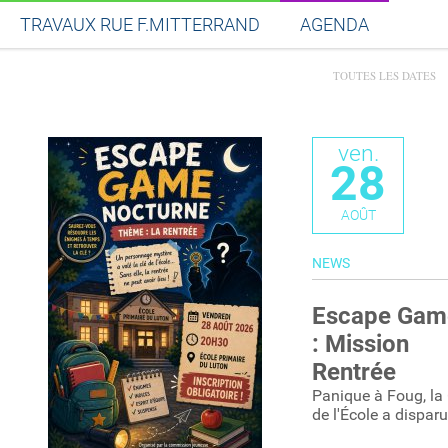
MARCHONS POUR 
TRAVAUX RUE F.MITTERRAND
AGENDA
VIE
Previous
Next
LIRE LA SUITE
TOUTES LES DATES
Partager sur Facebook
Partager sur Twitt
Partager s
Par
ven.
28
AOÛT
NEWS
Escape Gam
: Mission
Rentrée
Panique à Foug, la 
de l'École a disparu