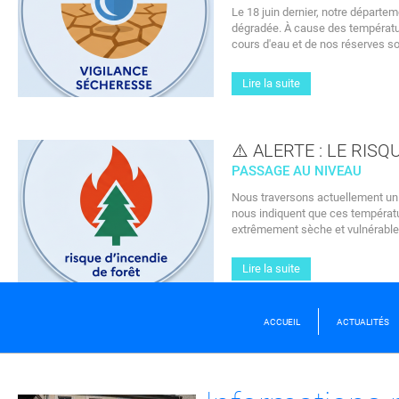
Le 18 juin dernier, notre départe
dégradée. À cause des températur
cours d'eau et de nos réserves s
sam.
12
Lire la suite
SEPTEMBRE
⚠️ ALERTE : LE RIS
NEWS
PASSAGE AU NIVEAU
Nous traversons actuellement un 
Ensemble
nous indiquent que ces températur
pour notre
extrêmement sèche et vulnérable
patrimoine
Lire la suite
PARTICIPEZ À LA
MATINÉE CITOYE
« NETTOYONS NO
ACCUEIL
ACTUALITÉS
CIMETIÈRES » LE 
SEPTEMBRE !
LIRE LA SUITE