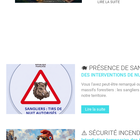
LIRE LA SUITE
sam.
15
AOÛT
🐗 PRÉSENCE DE SA
NEWS
DES INTERVENTIONS DE N
Vous l'avez peut-être remarqué o
🎶
massifs forestiers : les sanglier
notre territoire.
Apéritif’Ziq
à Foug
Lire la suite
VENEZ CÉLÉBRER
L'ÉTÉ EN MUSIQUE
DANS LA
⚠️ SÉCURITÉ INCEND
CONVIVIALITÉ !