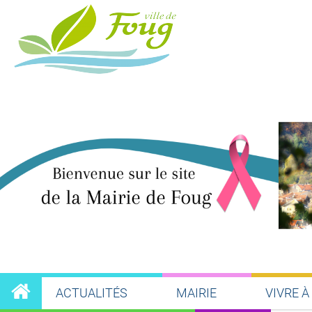
PARTICIPEZ À LA
MATINÉE CITOYE
« NETTOYONS NO
CIMETIÈRES » LE 
SEPTEMBRE !
LIRE LA SUITE
dim.
18
OCTOBRE
NEWS
Découvrez l
Faouine Ros
2026 !
ACTUALITÉS
MAIRIE
VIVRE À
ENSEMBLE,
COURONS ET