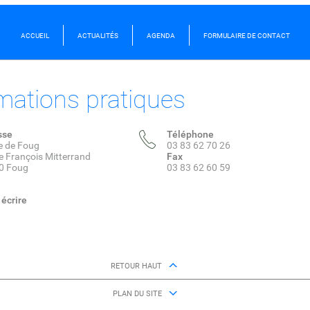
ACCUEIL
ACTUALITÉS
AGENDA
FORMULAIRE DE CONTACT
mations pratiques
sse
Téléphone
e de Foug
03 83 62 70 26
e François Mitterrand
Fax
0 Foug
03 83 62 60 59
écrire
RETOUR HAUT
PLAN DU SITE