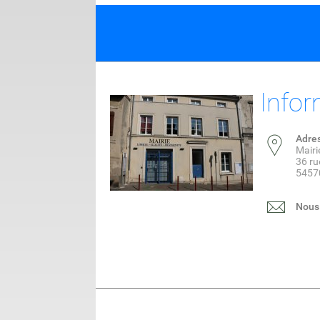
Infor
Adre
Mairi
36 ru
5457
Nous 