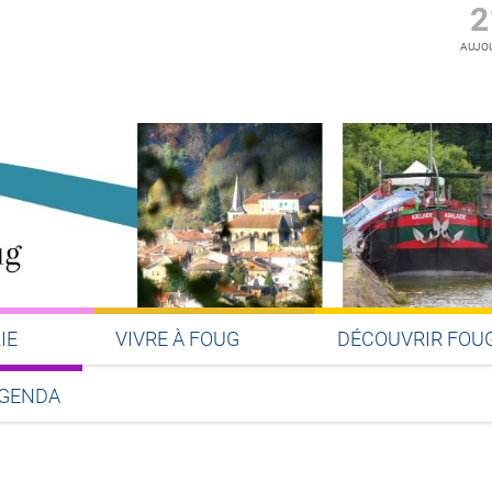
2
AUJOU
IE
VIVRE À FOUG
DÉCOUVRIR FOU
GENDA
Partager sur Facebook
Partager sur Twitter
Partager sur LinkedIn
Partager par email