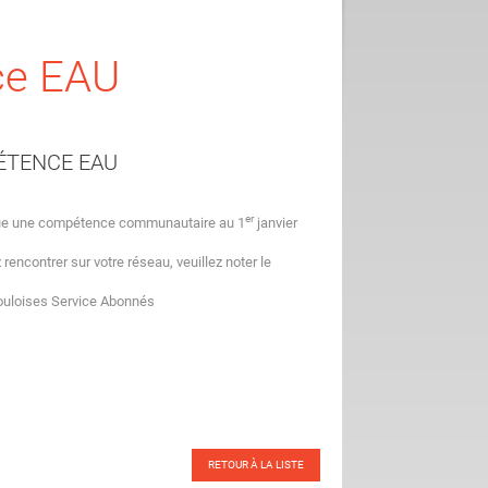
ce EAU
PÉTENCE EAU
er
enue une compétence communautaire au 1
janvier
encontrer sur votre réseau, veuillez noter le
loises Service Abonnés
RETOUR À LA LISTE