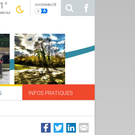
1°
ACCESSIBILITÉ
a
A
RD'HUI
G
INFOS PRATIQUES