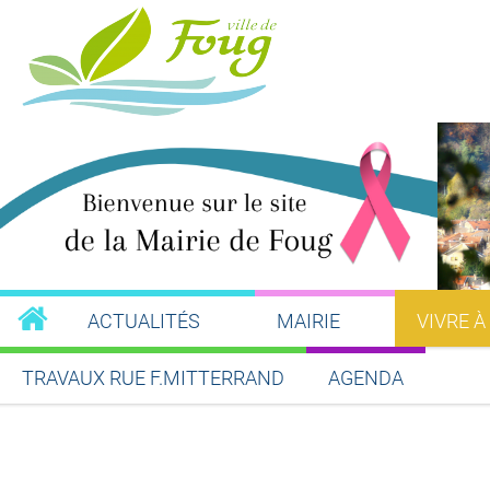
ACTUALITÉS
MAIRIE
VIVRE À
TRAVAUX RUE F.MITTERRAND
AGENDA
Partager sur Facebook
Partager sur Twitt
Partager s
Par