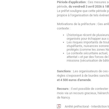
Période d'application
: Ces mesures so
période,
du vendredi 3 avril 2026 à 18h
Le préfet souligne que cette période pr
propice à l'organisation de tels événe
Motivations de la préfecture : Ces arr
contexte :
L'historique récent de plusieu
organisés pour échapper aux co
Les risques importants de troub
stupéfiants, nuisances sonores
protégés (comme les zones Na
Le contexte sécuritaire actuel
attentat » et par des forces de
missions (sécurisation de bâtim
Sanctions
: Les organisateurs de ces
règles s'exposent à de lourdes sanctio
et 4 500 euros d'amende
.
Recours
: Il est possible de conteste
mois via un recours gracieux, hiérarc
de Nancy.
Arrêté préfectoral - Interdictio