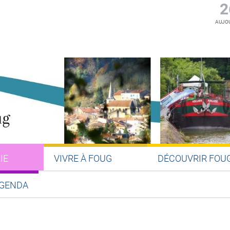
2
AUJOU
IE
VIVRE À FOUG
DÉCOUVRIR FOU
GENDA
Partager sur Facebook
Partager sur Twitter
Partager sur LinkedIn
Partager par email