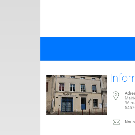
Infor
Adre
Mairi
36 ru
5457
Nous 