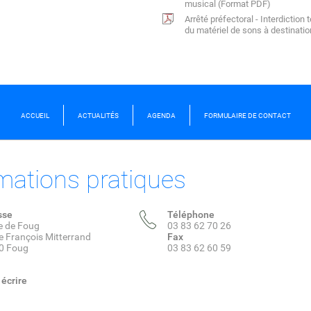
musical (Format PDF)
Arrêté préfectoral - Interdiction
du matériel de sons à destinati
ACCUEIL
ACTUALITÉS
AGENDA
FORMULAIRE DE CONTACT
mations pratiques
sse
Téléphone
e de Foug
03 83 62 70 26
e François Mitterrand
Fax
0 Foug
03 83 62 60 59
écrire