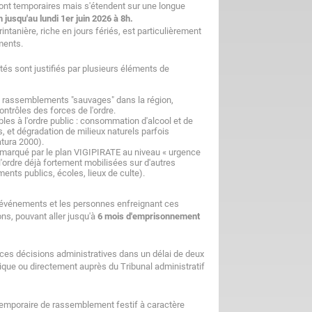
nt temporaires mais s'étendent sur une longue
 jusqu'au lundi 1er juin 2026 à 8h.
intanière, riche en jours fériés, est particulièrement
ments.
êtés sont justifiés par plusieurs éléments de
rs rassemblements "sauvages" dans la région,
ntrôles des forces de l'ordre.
les à l'ordre public : consommation d'alcool et de
, et dégradation de milieux naturels parfois
tura 2000).
, marqué par le plan VIGIPIRATE au niveau « urgence
 l'ordre déjà fortement mobilisées sur d'autres
ents publics, écoles, lieux de culte).
 événements et les personnes enfreignant ces
ns, pouvant aller jusqu'à
6 mois d'emprisonnement
r ces décisions administratives dans un délai de deux
hique ou directement auprès du Tribunal administratif
n temporaire de rassemblement festif à caractère