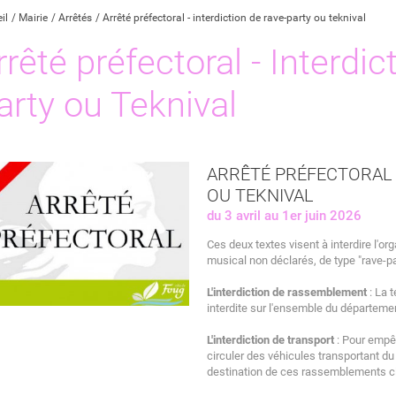
il
Mairie
Arrêtés
Arrêté préfectoral - interdiction de rave-party ou teknival
rrêté préfectoral - Interdi
arty ou Teknival
ARRÊTÉ PRÉFECTORAL 
OU TEKNIVAL
du 3 avril au 1er juin 2026
Ces deux textes visent à interdire l'o
musical non déclarés, de type "rave-par
L'interdiction de rassemblement
: La 
interdite sur l'ensemble du départeme
L'interdiction de transport
: Pour empêch
circuler des véhicules transportant du
destination de ces rassemblements cla