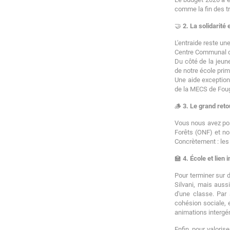
comme la fin des tr
🤝
2. La solidarité
L'entraide reste un
Centre Communal d'
Du côté de la jeun
de notre école prim
Une aide exception
de la MECS de Fou
🪵
3. Le grand reto
Vous nous avez pos
Forêts (ONF) et no
Concrètement : les i
🏫
4. École et lien 
Pour terminer sur 
Silvani, mais auss
d'une classe. Par
cohésion sociale, 
animations intergé
Enfin, pour valoris