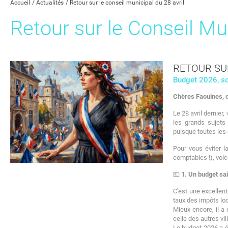
Accueil
Actualités
Retour sur le conseil municipal du 28 avril
Retour sur le Conseil Mun
RETOUR SUR
Budget 2026, sol
Chères Faouines, 
Le 28 avril dernier
les grands sujets 
puisque toutes les 
Pour vous éviter l
comptables !), voic
💶
1. Un budget sai
C'est une excellen
taux des impôts lo
Mieux encore, il a
celle des autres vi
Le budget 2026 a é