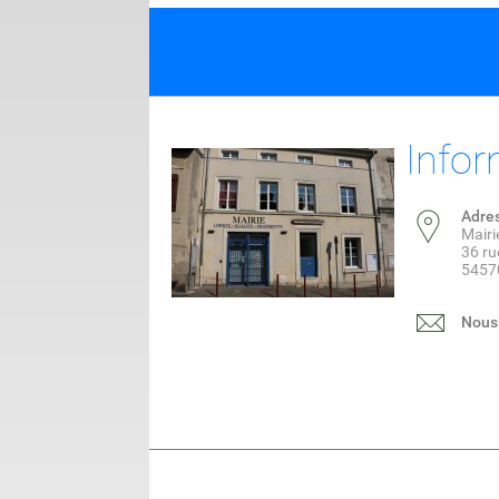
Infor
Adre
Mairi
36 ru
5457
Nous 