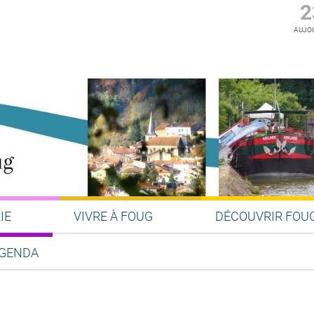
2
AUJOU
IE
VIVRE À FOUG
DÉCOUVRIR FOU
GENDA
Partager sur Facebook
Partager sur Twitter
Partager sur LinkedIn
Partager par email