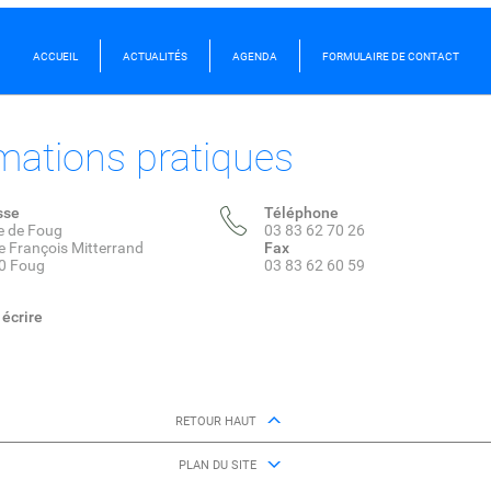
ACCUEIL
ACTUALITÉS
AGENDA
FORMULAIRE DE CONTACT
mations pratiques
sse
Téléphone
e de Foug
03 83 62 70 26
e François Mitterrand
Fax
0 Foug
03 83 62 60 59
écrire
RETOUR HAUT
PLAN DU SITE