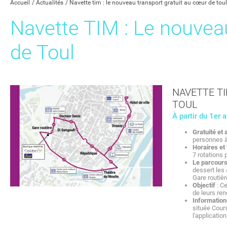
Accueil
Actualités
Navette tim : le nouveau transport gratuit au cœur de toul
Navette TIM : Le nouveau
de Toul
NAVETTE T
TOUL
À partir du 1er 
Gratuité et 
personnes à 
Horaires et
7 rotations 
Le parcour
dessert les 
Gare routièr
Objectif
: C
de leurs re
Information
située Cours
l'applicatio