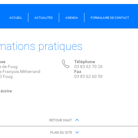
ACCUEIL
ACTUALITÉS
AGENDA
FORMULAIRE DE CONTACT
mations pratiques
sse
Téléphone
e de Foug
03 83 62 70 26
e François Mitterrand
Fax
0 Foug
03 83 62 60 59
écrire
RETOUR HAUT
PLAN DU SITE