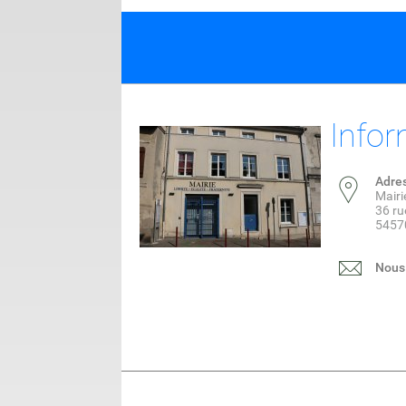
Infor
Adre
Mairi
36 ru
5457
Nous 