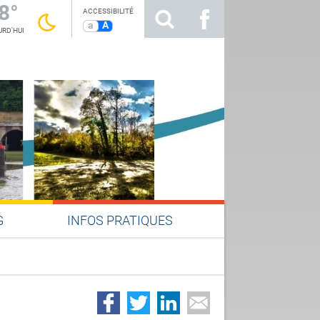
8°
ACCESSIBILITÉ
a
A
RD'HUI
G
INFOS PRATIQUES