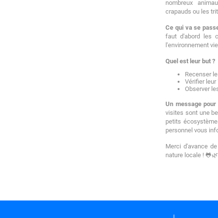
nombreux animaux
crapauds ou les tri
Ce qui va se pass
faut d'abord les 
l'environnement vie
Quel est leur but ?
Recenser les
Vérifier leur
Observer les
Un message pour n
visites sont une b
petits écosystèmes
personnel vous info
Merci d'avance de 
nature locale ! 🐸🌿