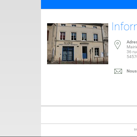
Infor
Adre
Mairi
36 ru
5457
Nous 
I