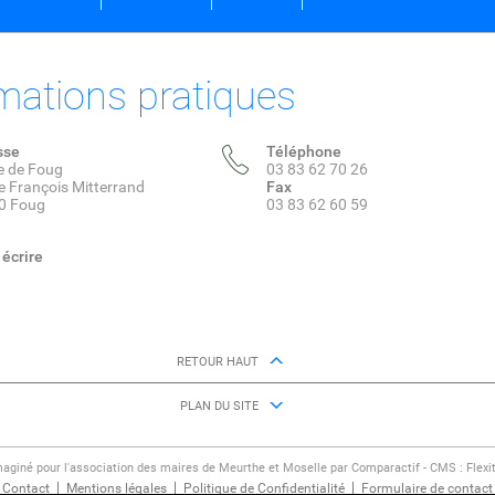
mations pratiques
sse
Téléphone
e de Foug
03 83 62 70 26
e François Mitterrand
Fax
0 Foug
03 83 62 60 59
écrire
RETOUR HAUT
PLAN DU SITE
maginé pour l'association des maires de Meurthe et Moselle par Comparactif - CMS :
Flexi
Contact
Mentions légales
Politique de Confidentialité
Formulaire de contact