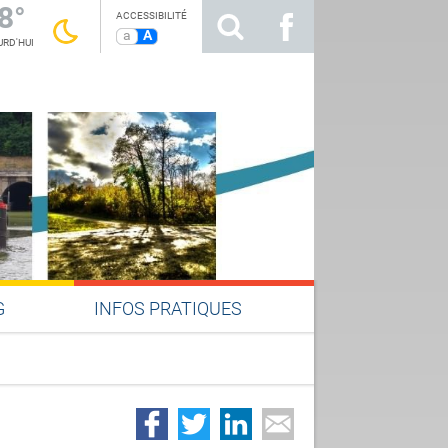
8°
ACCESSIBILITÉ
a
A
RD'HUI
G
INFOS PRATIQUES