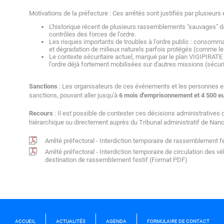
Motivations de la préfecture : Ces arrêtés sont justifiés par plusieurs
L'historique récent de plusieurs rassemblements "sauvages" d
contrôles des forces de l'ordre.
Les risques importants de troubles à l'ordre public : consomma
et dégradation de milieux naturels parfois protégés (comme l
Le contexte sécuritaire actuel, marqué par le plan VIGIPIRATE 
l'ordre déjà fortement mobilisées sur d'autres missions (sécuri
Sanctions
: Les organisateurs de ces événements et les personnes en
sanctions, pouvant aller jusqu'à
6 mois d'emprisonnement et 4 500 e
Recours
: Il est possible de contester ces décisions administratives 
hiérarchique ou directement auprès du Tribunal administratif de Nanc
Arrêté préfectoral - Interdiction temporaire de rassemblement 
Arrêté préfectoral - Interdiction temporaire de circulation des v
destination de rassemblement festif (Format PDF)
ACCUEIL
ACTUALITÉS
AGENDA
FORMULAIRE DE CONTACT