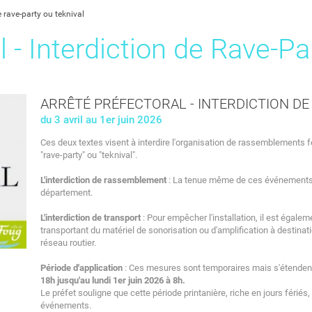
e rave-party ou teknival
l - Interdiction de Rave-Pa
ARRÊTÉ PRÉFECTORAL - INTERDICTION DE
du 3 avril au 1er juin 2026
Ces deux textes visent à interdire l'organisation de rassemblements f
"rave-party" ou "teknival".
L'interdiction de rassemblement
: La tenue même de ces événements e
département.
L'interdiction de transport
: Pour empêcher l'installation, il est égaleme
transportant du matériel de sonorisation ou d'amplification à destina
réseau routier.
Période d'application
: Ces mesures sont temporaires mais s'étendent
18h jusqu'au lundi 1er juin 2026 à 8h.
Le préfet souligne que cette période printanière, riche en jours fériés,
événements.