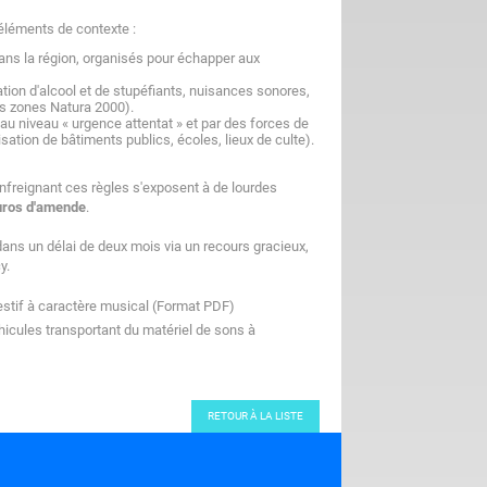
 éléments de contexte :
ans la région, organisés pour échapper aux
tion d'alcool et de stupéfiants, nuisances sonores,
es zones Natura 2000).
au niveau « urgence attentat » et par des forces de
sation de bâtiments publics, écoles, lieux de culte).
freignant ces règles s'exposent à de lourdes
uros d'amende
.
dans un délai de deux mois via un recours gracieux,
y.
festif à caractère musical (Format PDF)
éhicules transportant du matériel de sons à
RETOUR À LA LISTE